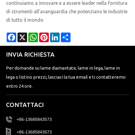
continuiamo a innovare e a essere leader nella fornitura
di strumenti all'avanguardia che potenziano le industrie
di tutto il mondo
Facebook
X
WhatsApp
Pinterest
LinkedIn
Share
INVIA RICHIESTA
Per domande su lame diamantate, lame in lega, lame in
lega o listino prezzi, lasciaci la tua email e ti contatteremo
entro 24 ore.
CONTATTACI
+86-13685843573
+86-13685843573