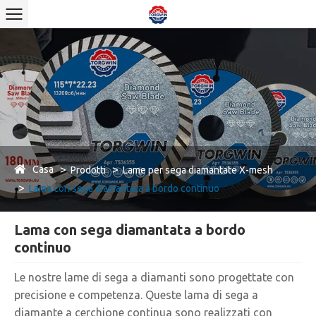
Casa
Prodotti
Lame per sega diamantate X-mesh
Lama con sega diamantata a bordo continuo
Lama con sega diamantata a bordo
continuo
Le nostre lame di sega a diamanti sono progettate con
precisione e competenza. Queste lama di sega a
diamante a cerchione continua sono realizzati con