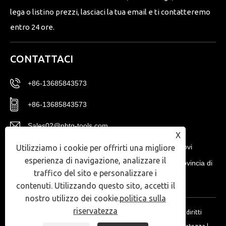
lega o listino prezzi, lasciaci la tua email e ti contatteremo
entro 24 ore.
CONTATTACI
+86-13685843573
+86-13685843573
Sales02@nbtg-tools.com
X
N. 20, Distretto Est, Centro di innovazione dei nuovi
Utilizziamo i cookie per offrirti una migliore
esperienza di navigazione, analizzare il
materiali di Ningbo, Zona high-tech di Ningbo, provincia di
traffico del sito e personalizzare i
Zhejiang, Cina.
contenuti. Utilizzando questo sito, accetti il
​​nostro utilizzo dei cookie.
politica sulla
riservatezza
Copyright © 2024 Ningbo T-Win Imp.& Exp Co.,Ltd. Tutti i diritti