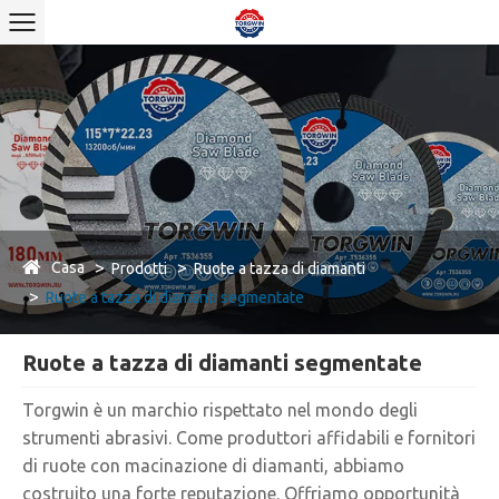
Casa
Prodotti
Ruote a tazza di diamanti
Ruote a tazza di diamanti segmentate
Ruote a tazza di diamanti segmentate
Torgwin è un marchio rispettato nel mondo degli
strumenti abrasivi. Come produttori affidabili e fornitori
di ruote con macinazione di diamanti, abbiamo
costruito una forte reputazione. Offriamo opportunità