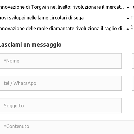
innovazione di Torgwin nel livello: rivoluzionare il mercato
I
li strumenti di misura
riv
ovi sviluppi nelle lame circolari di sega
T
sol
innovazione delle mole diamantate rivoluziona il taglio di
È
cisione
Lasciami un messaggio