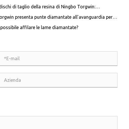
 dischi di taglio della resina di Ningbo Torgwin:
oluzionando l'industria del taglio
orgwin presenta punte diamantate all'avanguardia per
uzioni di foratura senza eguali
 possibile affilare le lame diamantate?