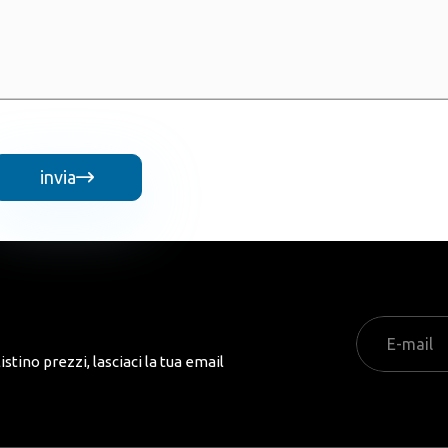
invia

tino prezzi, lasciaci la tua email