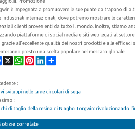
saggio.III. Promozione
gwin è impegnata a promuovere le sue punte da trapano di alta
re industriali internazionali, dove potremo mostrare le caratter
enziali clienti provenienti da tutto il mondo. Inoltre, stiamo a
lizzando piattaforme di social media e siti web legati al sett
 grazie all'eccellente qualità dei nostri prodotti e alle effica
enteranno presto una scelta popolare nel mercato globale.
Facebook
X
WhatsApp
Pinterest
LinkedIn
Share
cedente :
i sviluppi nelle lame circolari di sega
ssimo :
schi di taglio della resina di Ningbo Torgwin: rivoluzionando l'i
Notizie correlate