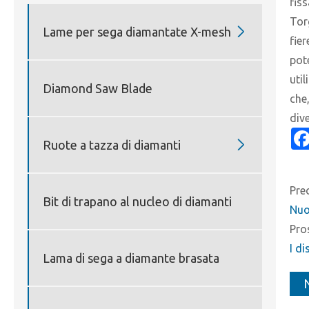
fis
Tor

Lame per sega diamantate X-mesh
fie
pot
uti
Diamond Saw Blade
che,
div

Ruote a tazza di diamanti
Pre
Bit di trapano al nucleo di diamanti
Nuov
Pro
I di
Lama di sega a diamante brasata