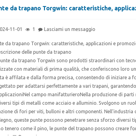
nte da trapano Torgwin: caratteristiche, applic
024-11-01
1
Lasciami un messaggio
te da trapano Torgwin: caratteristiche, applicazioni e promoz
Descrizione delle punte da trapano
punte da trapano Torgwin sono prodotti straordinari con tecn
lizzate con materiali di prima qualità, che conferiscono loro un
ta è affilata e dalla forma precisa, consentendo di iniziare a f
gettato per adattarsi perfettamente a vari trapani, garantend
 ApplicazioniNel campo manifatturieroNella produzione di parti 
diversi tipi di metalli come acciaio e alluminio. Svolgono un ru
zione di fori per viti, bulloni e altri componenti. Nell'industr
 legno, queste punte possono penetrare senza sforzo diversi tipi
o tenero come il pino, le punte del trapano possono creare fori p