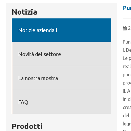
Pu
Notizia
2
Notizie aziendali
Pun
I. 
Novità del settore
Le 
rea
pun
La nostra mostra
pro
II.
in 
FAQ
crea
del
legn
Prodotti