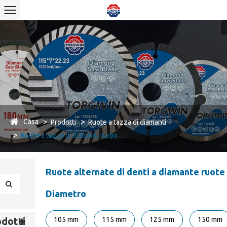
Casa
Prodotti
Ruote a tazza di diamanti
Ruote a tazza di diamanti turbo
Ruote alternate di denti a diamante ruote
Diametro
105 mm
115 mm
125 mm
150 mm
dotti