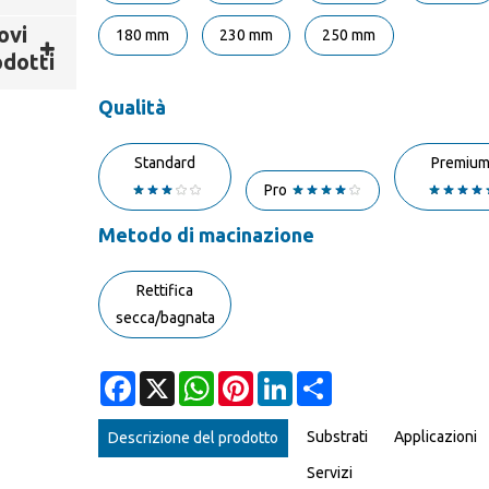
ovi
180 mm
230 mm
250 mm
dotti
Qualità
Standard
Premiu
Pro
Metodo di macinazione
Rettifica
secca/bagnata
Facebook
X
WhatsApp
Pinterest
LinkedIn
Share
Substrati
Applicazioni
Descrizione del prodotto
Servizi