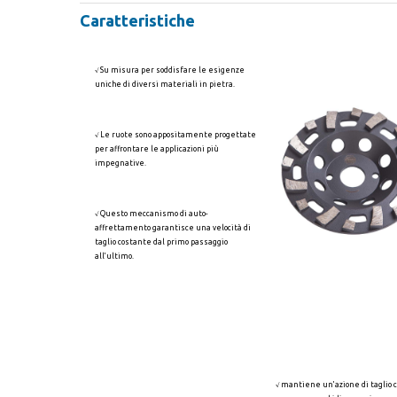
Caratteristiche
√ Su misura per soddisfare le esigenze
uniche di diversi materiali in pietra.
√ Le ruote sono appositamente progettate
per affrontare le applicazioni più
impegnative.
√ Questo meccanismo di auto-
affrettamento garantisce una velocità di
taglio costante dal primo passaggio
all'ultimo.
√ mantiene un'azione di taglio 