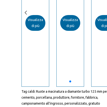

alizza
Visualizza
Visualizza
Visual
 più
di più
di più
di p
Tag caldi: Ruote a macinatura a diamante turbo 125 mm pe
cemento, porcellana, produttore, fornitore, fabbrica,
campionamento all'ingrosso, personalizzato, gratuito