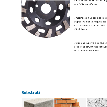
senza ammorbidire o caricare, 
una finitura uniforme.
√ macinare più velocemente e 
aggressivamente, migliorando
drasticamente la produttività s
sito di lavoro.
√ offre una superficie piana, a li
precisione strutturata per qual
trattamento successivo.
Substrati